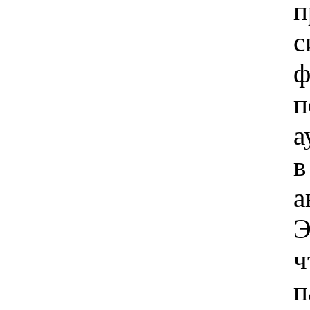
п
с
ф
п
а
в
а
Э
ч
п