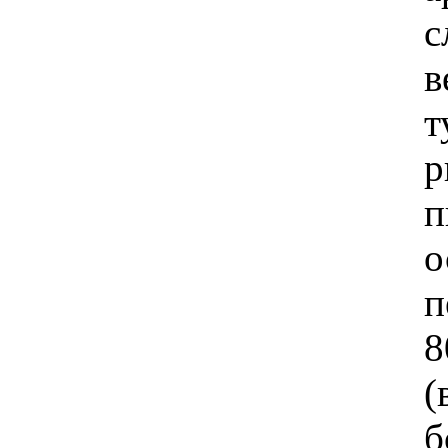
с
в
т
р
п
о
п
8
(
б