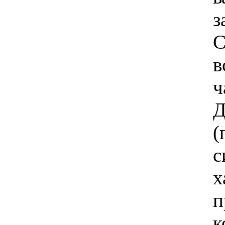
з
C
в
ч
Д
(
с
х
п
к