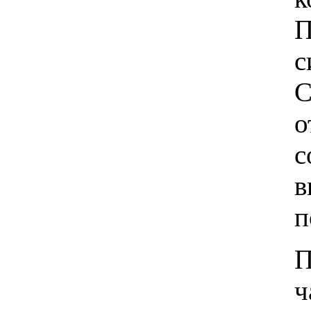
П
с
C
о
с
в
п
П
ч