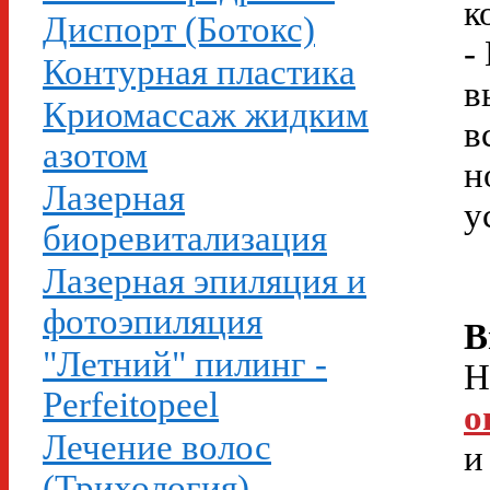
к
Диспорт (Ботокс)
-
Контурная пластика
в
Криомассаж жидким
в
азотом
н
Лазерная
у
биоревитализация
Лазерная эпиляция и
фотоэпиляция
В
"Летний" пилинг -
Н
Perfeitopeel
о
Лечение волос
и
(Трихология)