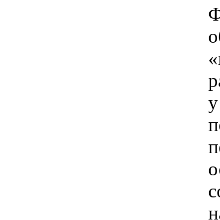
Ф
о
«
р
у
п
п
о
с
н