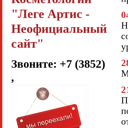
"Леге Артис -
0
Н
Неофициальный
с
сайт"
у
Звоните: +7 (3852)
2
М
,
2
П
п
о