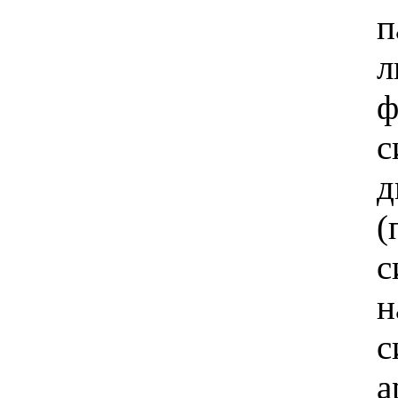
п
л
ф
с
д
(
с
н
с
а