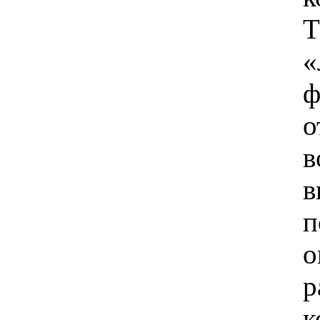
Т
«
ф
о
в
в
п
о
р
к