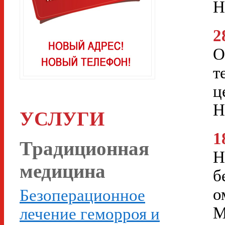
Н
2
О
т
ц
Н
УСЛУГИ
1
Традиционная
Н
медицина
б
о
Безоперационное
М
лечение геморроя и