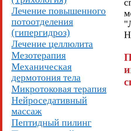
с
Лечение повышенного
м
потоотделения
"
(гипергидроз)
Н
Лечение целлюлита
Мезотерапия
П
Механическая
и
дермотония тела
с
Микротоковая терапия
Нейроседативный
массаж
Пептидный пилинг