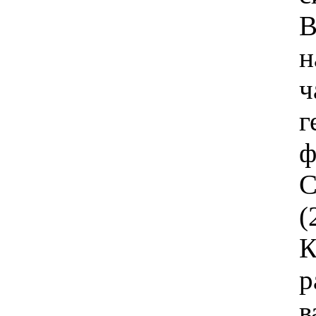
В
н
ч
г
ф
C
(
К
р
в