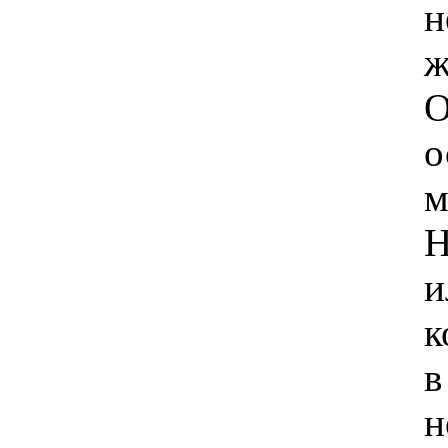
н
ж
О
о
м
Н
и
к
в
н