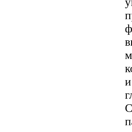
у
п
ф
в
м
к
и
г
С
п