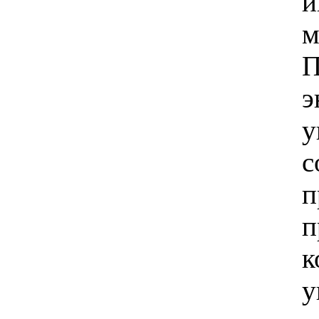
и
м
П
э
у
с
п
п
к
у