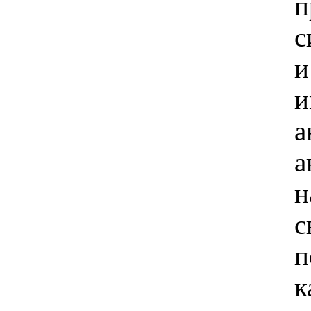
п
с
и
и
а
а
н
с
п
к