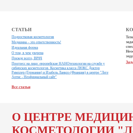
СТАТЬИ
КО
Подростковая косметология
Теп
зад
Медицина – это ответственность!
спе
Идеальная форма
Неоф
О том, в чем уверена
эндо
Прежде всего, ВРАЧ
Зад
Прогресс на лицо: европейские НАНОтехнологии на службе у
сибирских косметологов. Косметика класса ЛЮКС Доктор
Римплер (Германия) и Изабель Ланкрэ (Франция) в центре "Леге
Артис - Неофициальный сайт"
Все статьи
О ЦЕНТРЕ МЕДИЦИ
КОСМЕТОЛОГИИ "Ле