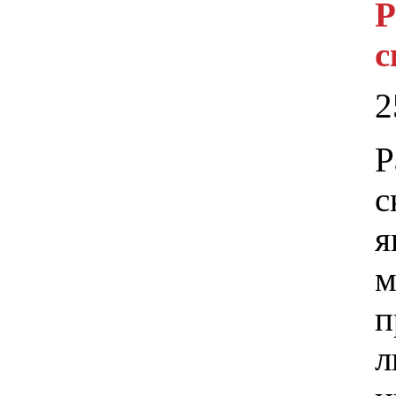
Р
с
2
Р
с
я
м
п
л