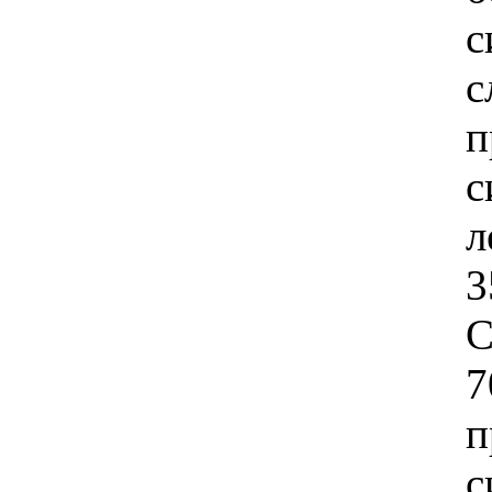
с
с
п
с
л
3
C
7
п
с