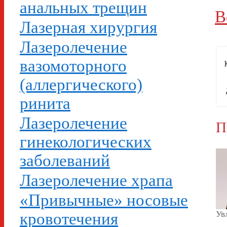
анальных трещин
В
Лазерная хирургия
Лазеролечение
вазомоторного
(аллергического)
ринита
Лазеролечение
П
гинекологических
заболеваний
Лазеролечение храпа
«Привычные» носовые
Ув
кровотечения