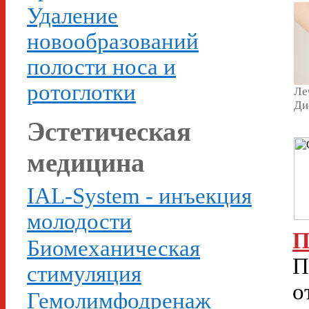
Удаление
новообразований
полости носа и
ротоглотки
Ле
Ди
Эстетическая
медицина
IAL-System - инъекция
молодости
П
Биомеханическая
П
стимуляция
о
Гемолимфодренаж