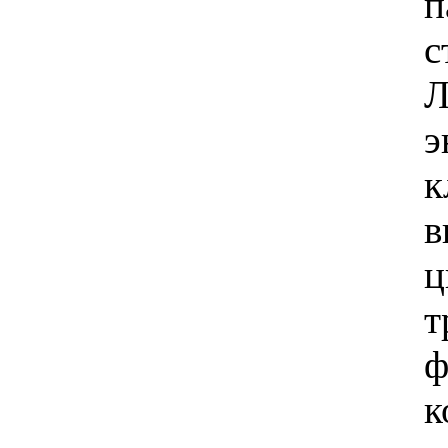
п
с
Л
э
к
в
ц
т
ф
к