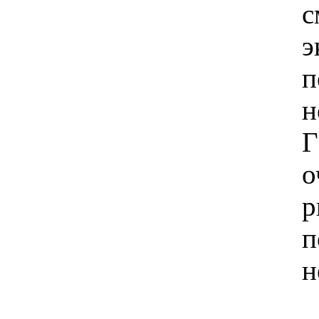
с
э
п
н
Г
о
р
п
н